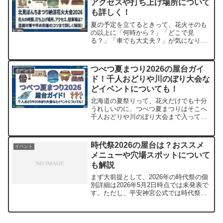
アクセスや打ち上げ場所について
も詳しく！
夏の予定を立てるときって、花火そのも
の以上に「何時から？」「どこで見
る？」「車でも大丈夫？」が気になりま
すよね。私も家族でおでかけする時は、
会場より先に駐車場や帰り道を調べるタ
イプなので、その気持ちがすごく分かり
つべつ夏まつり2026の屋台ガイ
イベント
ます。北見ぼんちまつりは、北...
ド！千人おどりや川のぼり大会な
どイベントについても！
北海道の夏祭りって、花火だけでも十分
うれしいのに、つべつ夏まつりはそこへ
千人おどりや川のぼり大会まで入ってく
るのが面白いんですよね。私も調べなが
ら、「これは見るだけでなく、会場の空
気ごと楽しむタイプのお祭りだな」と感
時代祭2026の屋台は？おススメ
イベント
じました。つべつ夏まつり...
メニューや穴場スポットについて
も解説
まず大前提として、2026年の時代祭の個
別詳細は2026年5月2日時点では未発表で
す。ただし、平安神宮公式では時代祭を
「毎年10月22日、雨天順延」と案内して
おり、京都観光Naviでも同じ基本日程が
示されています。この記事では、未発表