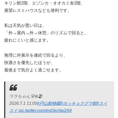
キリン館2階、エゾシカ・オオカミ舎2階、
展望レストハウスなども便利です。
私は天気が悪い日は、
「外→屋内→外→休憩」のリズムで回ると、
疲れにくいと感じます。
無理に外展示を連続で回るより、
快適さを優先したほうが、
最後まで気分よく過ごせます。
ララちゃん🐻‍❄️🏖️
2026.7.1 11:00
#円山動物園
#ホッキョクグマ館
#スイ
スイ
pic.twitter.com/egQec0w2A9