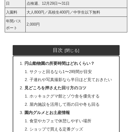
日
点検週、12月29日〜31日
入園料
大人800円／高校生400円／中学生以下無料
年間パス
2,000円
ポート
目次
円山動物園の所要時間はどれくらい？
サクッと回るなら1〜2時間が目安
子連れや写真撮影なら半日ほど見ておきたい
見どころを押さえた回り方のコツ
ホッキョクグマ館とゾウ舎を優先する
屋内施設を活用して雨の日や冬も回る
園内グルメとお土産情報
食堂やカフェで休憩しやすい場所
ショップで買える定番グッズ