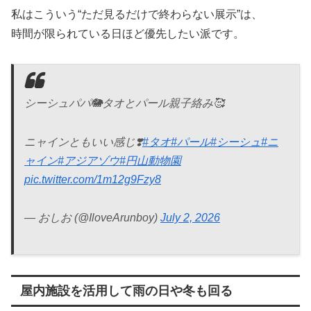
私はこういう“ただ見るだけで終わらない展示”は、
時間が限られている日ほど優先したい派です。
シーシュパパ🐘タオとパール親子絡み🥰
ニャインともいい感じ❣️
#タオ
#パール
#シーシュ
#ニ
ャイン
#アジアゾウ
#円山動物園
pic.twitter.com/1m12g9Fzy8
— おしお (@IloveArunboy)
July 2, 2026
屋内施設を活用して雨の日や冬も回る