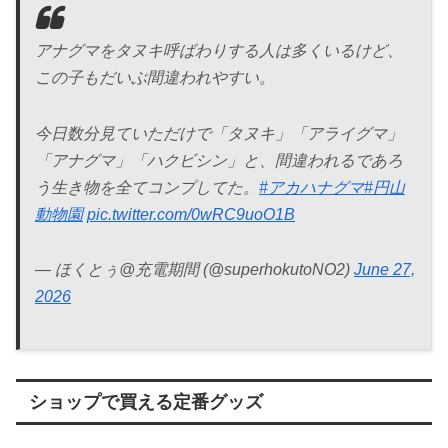
アナグマをタヌキ呼ばわりする人は多くいるけど、
この子もだいぶ間違われやすい。
今日数分見ていただけで「タヌキ」「アライグマ」
「アナグマ」「ハクビシン」と、間違われるであろ
う生き物を全てコンプしてた。
#アカハナグマ
#円山
動物園
pic.twitter.com/0wRC9uoO1B
— ほくとぅ@充電期間 (@superhokutoNO2)
June 27,
2026
ショップで買える定番グッズ