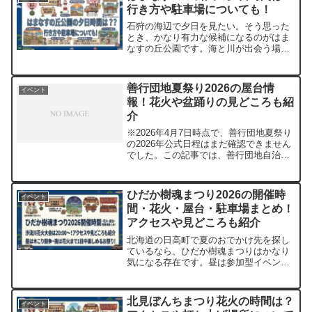
行き方や駐車場についても！
石狩の海辺で夕日を見たい。そう思った
とき、かなり有力な候補になるのがはま
なすの丘公園です。海と川が出会う場所
に広がる景色は、北海道らしいスケール
感があります。私もこういう場所が大好
きで、ただ歩くだけでも気持ちがふっと
善行団地夏祭り2026の屋台情
イベント
軽くなるんですよね。しか...
報！花火や盆踊りの見どころも紹
介
※2026年4月7日時点で、善行団地夏祭り
の2026年公式日程はまだ確認できません
でした。この記事では、善行団地自治会
の過去告知、2025年の出店者投稿、藤沢
市の公開情報をもとに、未発表部分は
「予想」と明確に分けてまとめていま
ひだか樹魂まつり2026の開催時
イベント
す。私も地域の...
間・花火・屋台・駐車場まとめ！
アクセスや見どころも紹介
北海道の日高町で夏のおでかけ先を探し
ているなら、ひだか樹魂まつりはかなり
気になる存在です。昼は参加型イベント
やうまいもの市、夜は沙流川花火大会ま
で楽しめるので、私なら「1日しっかり遊
べるお祭り」として候補に入れます。し
北見ぼんちまつり花火の時間は？
イベント
かも会場がスキー場駐車...