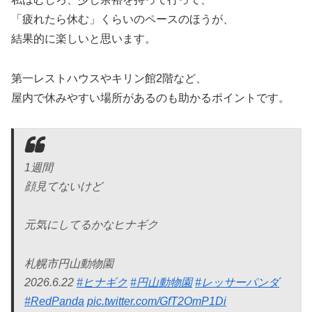
「疲れたら休む」くらいのペースのほうが、
結果的に楽しいと思います。
第一レストハウスやキリン館2階など、
屋内で休みやすい場所があるのも助かるポイントです。
1週間
顔見てないけど
元気にしてるかなヒナギク
札幌市円山動物園
2026.6.22
#ヒナギク
#円山動物園
#レッサーパンダ
#RedPanda
pic.twitter.com/GfT2OmP1Di