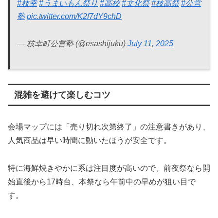
#枝幸
#うまいもん祭り
#高校
#文化祭
#枝高祭
#公営
塾
pic.twitter.com/K2f7dY9chD
— 枝幸町公営塾 (@esashijuku)
July 11, 2025
混雑を避けて楽しむコツ
会場マップには「売り切れ次第終了」の注意書きがあり、
人気商品は早い時間に動いたほうが安全です。
特に海鮮焼きやかに系は注目度が高いので、前夜祭なら開
始直後から17時台、本祭なら午前中の早めが狙い目で
す。