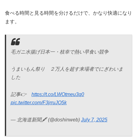
食べる時間と見る時間を分けるだけで、かなり快適になり
ます。
毛ガニ水揚げ日本一・枝幸で熱い早食い競争
うまいもん祭り ２万人を超す来場者でにぎわいま
した
記事👉
https://t.co/LWOtmeu3q0
pic.twitter.com/F3jrruJO5k
— 北海道新聞🖋️ (@doshinweb)
July 7, 2025