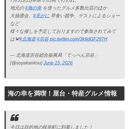
7月5日(日)本祭 の日程で行われ、
地元の
#海の幸
を使ったグルメ多数出店のほか
大抽選会、
#毛がに
早食い競争、ゲストによるショー
など
様々な催しを予定しておりますので参加されてみて
は🦀
#北海道
#宗谷
pic.twitter.com/3k9dGF297H
— 北海道宗谷総合振興局「てっぺん宗谷」
(@soyakankou)
June 15, 2026
海の幸を満喫！屋台・特産グルメ情報
今日は目的地の枝幸町に到着しました！