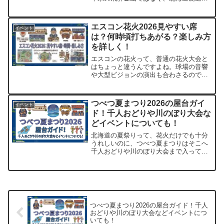
の然別湖畔で開かれるお祭りです。なの
で、この記事はその事実に合わせて内容
を修正し、2026年版として整理しまし
エスコン花火2026見やすい席
イベント
た。最初に私も「飛騨金...
は？何時頃打ちあがる？楽しみ方
を詳しく！
エスコンの花火って、普通の花火大会と
はちょっと違うんですよね。球場の音響
や大型ビジョンの演出も合わさるので、
ただ「見える席」よりも「体感しやすい
席」を選ぶのが大事です。私なら、安さ
だけで決めるより、首を無理にひねらず
つべつ夏まつり2026の屋台ガイ
イベント
見上げやすい角度かどうか...
ド！千人おどりや川のぼり大会な
どイベントについても！
北海道の夏祭りって、花火だけでも十分
うれしいのに、つべつ夏まつりはそこへ
千人おどりや川のぼり大会まで入ってく
るのが面白いんですよね。私も調べなが
ら、「これは見るだけでなく、会場の空
気ごと楽しむタイプのお祭りだな」と感
じました。つべつ夏まつり...
つべつ夏まつり2026の屋台ガイド！千人
おどりや川のぼり大会などイベントにつ
いても！