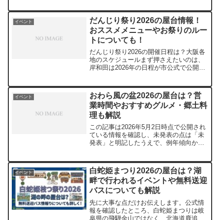
やうまいもの市、夜は沙流川花火大会ま
で楽しめるので、私なら「1日しっかり遊
べるお祭り」として候補に入れます。し
だんじり祭り2026の屋台情報！
イベント
かも会場がスキー場駐車...
おススメメニューやお祭りのルー
トについても！
だんじり祭り2026の開催日程は？大阪各
地のスケジュールまず押さえたいのは、
岸和田は2026年の日程が市公式で公開済
みだという点です。いっぽうで、堺市・
泉北エリアは現時点では未発表の地域が
多いです。なので、ここでは「確定情
おわら風の盆2026の屋台は？営
イベント
報」と「例年傾向か...
業時間やおすすめグルメ・郷土料
理も解説
この記事は2026年5月2日時点で公開され
ている情報を確認し、未発表の点は「未
発表」と明記したうえで、例年傾向から
予想を添えて書いていきます。開催日程
と坂の町・八尾の演舞場マップ八尾の風
の盆は、ただの“にぎやかなお祭り”では
白蛇姫まつり2026の屋台は？湖
イベント
ありません。ぼん...
畔で行われるイベントや無料送迎
バスについても解説
先に大事な点だけお伝えします。公式情
報を確認したところ、白蛇姫まつりは岐
阜県の飛騨金山ではなく、北海道鹿追町